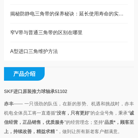
揭秘防静电三角带的保养秘诀：延长使用寿命的实用技巧！
窄V带与普通三角带的区别在哪里
A型进口三角维护方法
产品介绍
SKF进口原装推力球轴承51102
赤丰
—— 一只强劲的队伍，
在新的形势、机遇和挑战时，
赤丰
机电全体员工将一直
遵循
“
没有，只有更好
”的企业号角，秉承
“
诚
信经营，正品销售，优质服务
”的经营理念；
坚持“
品质*，顾客至
上，持续改善，精益求精
”，做到
让所有新老客户都满意。