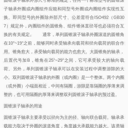
圆锥滚子轴承外形尺寸标准的规定，任何一个标准型号的圆锥滚
子轴承外圈或内圈组件应能和同型号外圈或内圈组件实现性互
换。即同型号的外圈除外部尺寸、公差需符合ISO492（GB30
7）规定外，内圈组件的圆锥角、组件锥体直径等也必须符合互
换的有关规定。 通常，单列圆锥滚子轴承外圈滚道的圆锥角
在10°~19°之前，能够同时承受轴承向载荷和径向载荷的联合作
用。锥角愈大，承受轴向载荷的能力也愈大。大圆锥角的轴承，
后置代号加B，锥角在25°~29°之间，它可承受较大的轴向载
荷。另外，单列圆锥滚子轴承可以在安装过程中调整游隙的大
小。双列圆锥滚子轴承的外圈（或内圈）是一个整体。两个内圈
（或外圈）小端面相近，中间有隔圈，游隙是靠隔圈的厚薄来调
整的，也可用隔圈的厚薄来调整双列圆锥滚子轴承的预过盈。
圆锥滚子轴承的用途
圆锥滚子轴承主要承受以径向为主的径、轴向联合载荷。轴承承
载能力取决于外圈的滚道角度，角度越大承载能力越大。该类轴