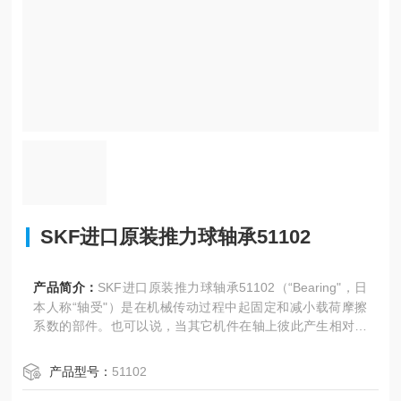
SKF进口原装推力球轴承51102
产品简介：
SKF进口原装推力球轴承51102（“Bearing"，日
本人称“轴受"）是在机械传动过程中起固定和减小载荷摩擦
系数的部件。也可以说，当其它机件在轴上彼此产生相对运
动时，用来降低动力传递过程中的摩擦系数和保持轴中心位
置固定的机件。轴承是当代机械设备中一种*的零部件。它的
产品型号：
51102
主要功能是支撑机械旋转体，用以降低设备在传动过程中的