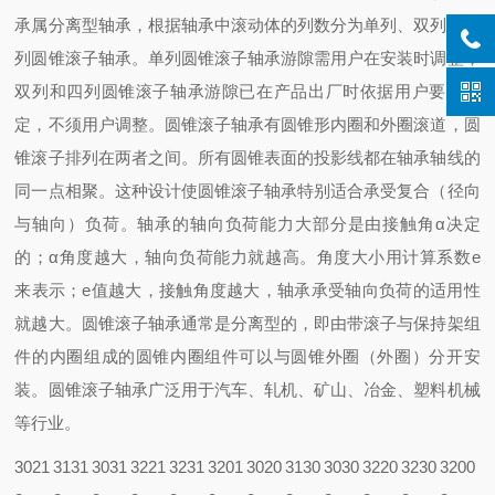
承属分离型轴承，根据轴承中滚动体的列数分为单列、双列和四
列圆锥滚子轴承。单列圆锥滚子轴承游隙需用户在安装时调整；
双列和四列圆锥滚子轴承游隙已在产品出厂时依据用户要求给
定，不须用户调整。圆锥滚子轴承有圆锥形内圈和外圈滚道，圆
锥滚子排列在两者之间。所有圆锥表面的投影线都在轴承轴线的
同一点相聚。这种设计使圆锥滚子轴承特别适合承受复合（径向
与轴向）负荷。轴承的轴向负荷能力大部分是由接触角α决定
的；α角度越大，轴向负荷能力就越高。角度大小用计算系数e
来表示；e值越大，接触角度越大，轴承承受轴向负荷的适用性
就越大。圆锥滚子轴承通常是分离型的，即由带滚子与保持架组
件的内圈组成的圆锥内圈组件可以与圆锥外圈（外圈）分开安
装。圆锥滚子轴承广泛用于汽车、轧机、矿山、冶金、塑料机械
等行业。
3021
3131
3031
3221
3231
3201
3020
3130
3030
3220
3230
3200