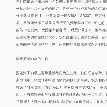
单列圆锥滚子轴承有一个外圈，其内圈和一组锥形滚子由
子轴承外形尺寸标准的规定，任何一个标准型号的圆锥滚
外圈除外部尺寸、公差需符合ISO492（GB307）
常，单列圆锥滚子轴承外圈滚道的圆锥角在10°~19°
的能力也愈大。大圆锥角的轴承，后置代号加B，锥角在2
装过程中调整游隙的大小。双列圆锥滚子轴承的外圈（或
隔圈的厚薄来调整的，也可用隔圈的厚薄来调整双列圆锥
圆锥滚子轴承的用途
圆锥滚子轴承主要承受以径向为主的径、轴向联合载荷。
离型轴承，根据轴承中滚动体的列数分为单列、双列和四
锥滚子轴承游隙已在产品出厂时依据用户要求给定，不
间。所有圆锥表面的投影线都在轴承轴线的同一点相聚。
负荷能力大部分是由接触角α决定的；α角度越大，轴向