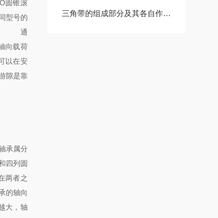
O圆锥滚
三角带的组成部分及其各自作用分析
同型号的
定。 通
轴向载荷
可以在安
游隙是靠
轴承属分
和四列圆
在两者之
承的轴向
越大，轴