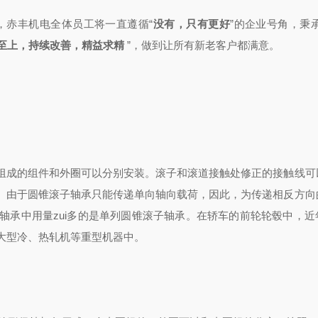
，
赤丰机电全体员工将一直
遵循
“
没有，只有更好
”的企业号角，秉
客至上，持续改善，精益求精
”，做到
让所有新老客户都满意。
成的组件和外圈可以分别安装。滚子和滚道接触处修正的接触线可
。由于圆锥滚子轴承只能传递单向轴向载荷，因此，为传递相反方向
轴承中用量zui多的是单列圆锥滚子轴承。在轿车的前轮轮毂中，近
大型冷、热轧机等重型机器中。