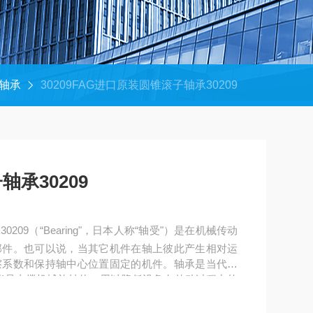
轴承
30209FAG进口原装圆锥滚子轴承30209
承30209
209（“Bearing"，日本人称“轴受"）是在机械传动
部件。也可以说，当其它机件在轴上彼此产生相对运
擦系数和保持轴中心位置固定的机件。轴承是当代机
能是支撑机械旋转体，用以降低设备在传动过程中的