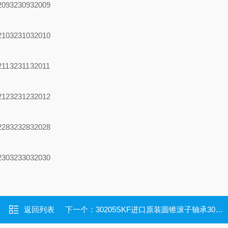
209
32309
32009
210
32310
32010
211
32311
32011
212
32312
32012
228
32328
32028
230
32330
32030
返回列表
下一个：
30205SKF进口原装圆锥滚子轴承30205