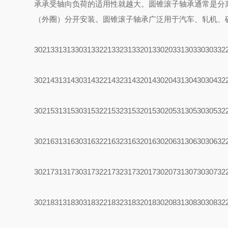
承承受轴向负荷的适用性就越大。圆锥滚子轴承通常是分
（外圈）分开安装。圆锥滚子轴承广泛用于汽车、轧机、
30213
31313
30313
32213
32313
32013
30203
31303
30303
32
30214
31314
30314
32214
32314
32014
30204
31304
30304
32
30215
31315
30315
32215
32315
32015
30205
31305
30305
32
30216
31316
30316
32216
32316
32016
30206
31306
30306
32
30217
31317
30317
32217
32317
32017
30207
31307
30307
32
30218
31318
30318
32218
32318
32018
30208
31308
30308
32