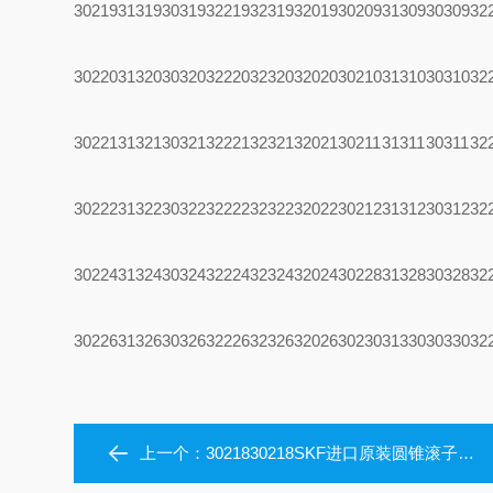
30219
31319
30319
32219
32319
32019
30209
31309
30309
32
30220
31320
30320
32220
32320
32020
30210
31310
30310
32
30221
31321
30321
32221
32321
32021
30211
31311
30311
32
30222
31322
30322
32222
32322
32022
30212
31312
30312
32
30224
31324
30324
32224
32324
32024
30228
31328
30328
32
30226
31326
30326
32226
32326
32026
30230
31330
30330
32
上一个：
3021830218SKF进口原装圆锥滚子轴承30218