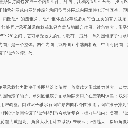
筐形保持架包罗成一个内圈组件。外圈可以和内圈组件分离，按照IS
子轴承外圈或内圈组件应能和同型号外圈或内圈组件实现性互换。即
规定外，内圈组件的圆锥角、组件锥体直径等也必须符合互换的有关规
之前，能够同时承受轴承向载荷和径向载荷的联合作用。锥角愈大，承受
5°~29°之间，它可承受较大的轴向载荷。另外，单列圆锥滚子轴承
内圈）是一个整体。两个内圈（或外圈）小端面相近，中间有隔圈，
滚子轴承的预过盈。
轴承承载能力取决于外圈的滚道角度，角度越大承载能力越大。该类
列圆锥滚子轴承。单列圆锥滚子轴承游隙需用户在安装时调整；双列
须用户调整。圆锥滚子轴承有圆锥形内圈和外圈滚道，圆锥滚子排列
这种设计使圆锥滚子轴承特别适合承受复合（径向与轴向）负荷。轴
负荷能力就越高。角度大小用计算系数e来表示；e值越大，接触角度