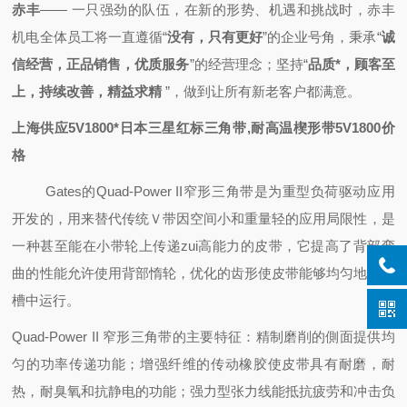
赤丰
—— 一只强劲的队伍，
在新的形势、机遇和挑战时，
赤丰
机电全体员工将一直遵循“
没有，只有更好
”的企业号角，秉承“
诚
信经营，正品销售，优质服务
”的经营理念；坚持“
品质*，顾客至
上，持续改善，精益求精
”，做到
让所有新老客户都满意。
上海供应5V1800*日本三星红标三角带,耐高温楔形带5V1800价
格
Gates的Quad-Power II窄形三角带是为重型负荷驱动应用
开发的，用来替代传统Ｖ带因空间小和重量轻的应用局限性，是
一种甚至能在小带轮上传递zui高能力的皮带，它提高了背部弯
曲的性能允许使用背部惰轮，优化的齿形使皮带能够均匀地在轮
槽中运行。
Quad-Power II 窄形三角带的主要特征：精制磨削的側面提供均
匀的功率传递功能；增强纤维的传动橡胶使皮带具有耐磨，耐
热，耐臭氧和抗静电的功能；强力型
张力线能抵抗疲劳和冲击负