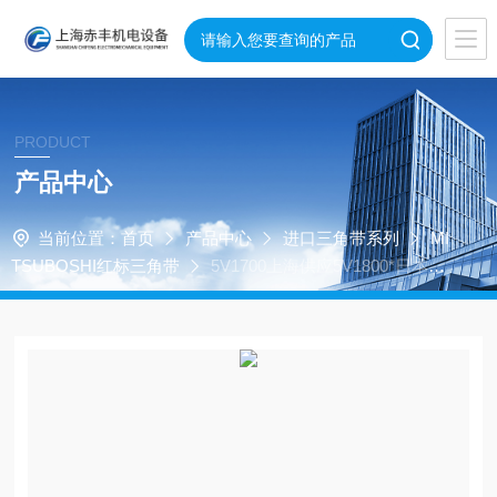
PRODUCT
产品中心
当前位置：
首页
产品中心
进口三角带系列
MI
TSUBOSHI红标三角带
5V1700上海供应5V1800*日本三
星红标三角带,耐高温楔形带5V1800价格