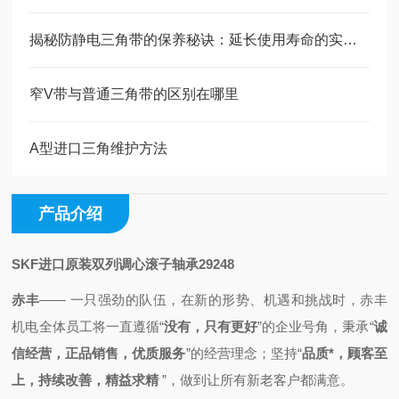
揭秘防静电三角带的保养秘诀：延长使用寿命的实用技巧！
窄V带与普通三角带的区别在哪里
A型进口三角维护方法
产品介绍
SKF进口原装双列调心滚子轴承29248
赤丰
—— 一只强劲的队伍，
在新的形势、机遇和挑战时，
赤丰
机电全体员工将一直
遵循
“
没有，只有更好
”的企业号角，秉承
“
诚
信经营，正品销售，优质服务
”的经营理念；
坚持“
品质*，顾客至
上，持续改善，精益求精
”，做到
让所有新老客户都满意。