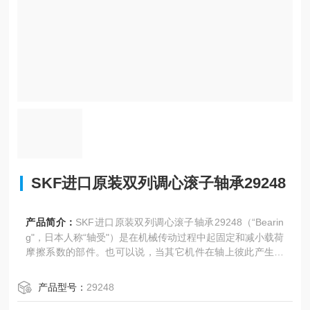
SKF进口原装双列调心滚子轴承29248
产品简介：
SKF进口原装双列调心滚子轴承29248（“Bearin
g"，日本人称“轴受"）是在机械传动过程中起固定和减小载荷
摩擦系数的部件。也可以说，当其它机件在轴上彼此产生相
对运动时，用来降低动力传递过程中的摩擦系数和保持轴中
心位置固定的机件。轴承是当代机械设备中一种*的零部件。
产品型号：
29248
它的主要功能是支撑机械旋转体，用以降低设备在传动过程