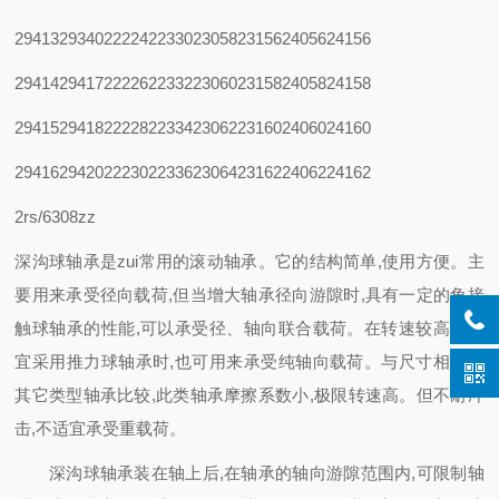
29413
29340
22224
22330
23058
23156
24056
24156
29414
29417
22226
22332
23060
23158
24058
24158
29415
29418
22228
22334
23062
23160
24060
24160
29416
29420
22230
22336
23064
23162
24062
24162
2rs/6308zz
深沟球轴承是zui常用的滚动轴承。它的结构简单,使用方便。主
要用来承受径向载荷,但当增大轴承径向游隙时,具有一定的角接
触球轴承的性能,可以承受径、轴向联合载荷。在转速较高又不
宜采用推力球轴承时,也可用来承受纯轴向载荷。与尺寸相同的
其它类型轴承比较,此类轴承摩擦系数小,极限转速高。但不耐冲
击,不适宜承受重载荷。
深沟球轴承装在轴上后,在轴承的轴向游隙范围内,可限制轴