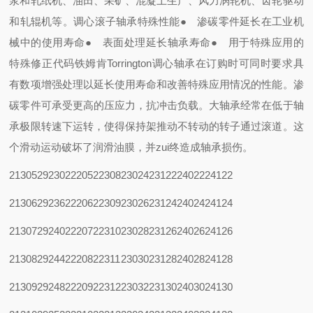
浆和轧纸机、油田、采矿、混凝土生产、风力涡轮机、齿轮驱动
和轧辊机等。调心滚子轴承特殊性能● 渗碳零件延长在工业机
械中的使用寿命● 表面处理延长轴承寿命● 用于特殊应用的
特殊修正代码铁姆肯Torrington调心轴承在订购时可同时要求具
有数项增强处理以延长使用寿命和改善特殊应用情况的性能。渗
碳零件可承受更高的压应力，抗冲击负载。大轴承经常在低于轴
承极限转速下运转，使得保持架推动不转动的转子通过滚道。这
个滑动运动破坏了润滑油膜，并zui终造成轴承损伤。
21305
29230
22205
22308
23024
23122
24022
24122
21306
29236
22206
22309
23026
23124
24024
24124
21307
29240
22207
22310
23028
23126
24026
24126
21308
29244
22208
22311
23030
23128
24028
24128
21309
29248
22209
22312
23032
23130
24030
24130