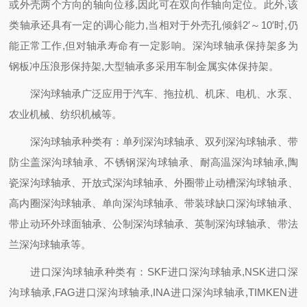
或外壳两个方向的轴向位移,因此可在双向作轴向定位。此外,该
类轴承还具有一定的调心能力,当相对于外壳孔倾斜2′～10′时,仍
能正常工作,但对轴承寿命有一定影响。深沟球轴承保持架多为
钢板冲压浪形保持架,大型轴承多采用车制金属实体保持架。
深沟球轴承广泛应用于汽车、拖拉机、机床、电机、水泵、
农业机械、纺织机械等。
深沟球轴承种类有：单列深沟球轴承、双列深沟球轴承、带
防尘盖深沟球轴承、不锈钢深沟球轴承、耐高温深沟球轴承,陶
瓷深沟球轴承、开放式深沟球轴承、外圈带止动槽深沟球轴承、
高内圈深沟球轴承、单向深沟球轴承、带装球缺口深沟球轴承、
带止动环外球面轴承、公制深沟球轴承、英制深沟球轴承、带法
兰深沟球轴承等。
进口深沟球轴承种类有：SKF进口深沟球轴承,NSK进口深
沟球轴承,FAG进口深沟球轴承,INA进口深沟球轴承,TIMKEN进