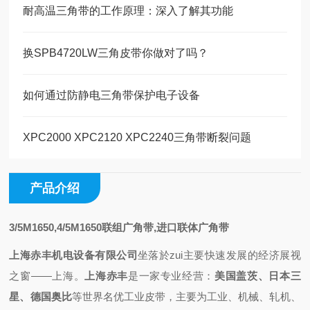
耐高温三角带的工作原理：深入了解其功能
换SPB4720LW三角皮带你做对了吗？
如何通过防静电三角带保护电子设备
XPC2000 XPC2120 XPC2240三角带断裂问题
产品介绍
3/5M1650,4/5M1650联组广角带,进口联体广角带
上海赤丰机电设备有限公司
坐落於zui主要快速发展的经济展视
之
窗——上海
。
上海赤丰
是一家专业
经营
：
美国盖茨、日本三
星、德国奥比
等世界名优工业皮带，主要为工业、机械、轧机、