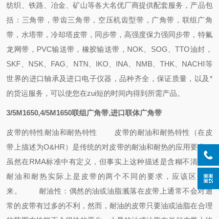
纺织、铁路、冶金、矿山等各大名优厂商提供配套
服务，
产品包
括：
三角带，带齿三角带，空压机齿型带，广角带，联组广角
带，水塔带，冷却塔皮带，同步带，高强度保力强同步带，特氟
龙网带，PVC输送带，橡胶输送带
，
NOK、SOG、TTO油封
，
SKF、NSK、FAG、NTN、IKO、INA、NMB、THK、NACHI
等
世界的进口轴承
及进口电子仪器，
品种齐全，保证质量，
以及
*
的
货运
服务，可以使您在zui短的时间内得到所需产品
。
3/5M1650,4/5M1650联组广角带,进口联体广角带
皮带的特性
耐油和耐热特性
皮带的耐油和耐热特性（在皮
带上描述为O&HR）是传统的对皮带的耐油和耐热的应用要求，
虽然在RMA标准中有定义，但事实上这种描述是含糊不清的，
耐油和耐热实际上是皮带的两个不同的要求，应该区分开
来。
耐油性：偶然的油或油脂溅落在皮带上通常不会对通
常的皮带有过多的不利，然而，耐油的皮带只要油或油脂在合理