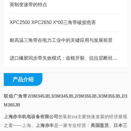
英制变速带的特点
XPC2500 XPC2650 X*00三角带破损危害
耐高温三角带在电力工业中的关键应用与发展前景
进口橡胶同步带失效模式：齿根开裂、抗拉层断丝的原因与预防
产品介绍
联组广角带2/3M345JB,3/3M345JB,2/3M355JB,3/3M355JB,2/3
M365JB
上海赤丰机电设备有限公司
坐落於zui主要快速发展的经济展视
之
窗——上海
。
上海赤丰
是一家专业
经营
：
美国盖茨、日本三