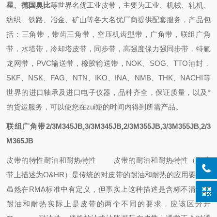
星、德国奥比
等世界名优工业皮带，主要为工业、机械、轧机、
纺织、铁路、冶金、矿山等各大名优厂商提供配套
服务，
产品包
括：
三角带，带齿三角带，空压机齿型带，广角带，联组广角
带，水塔带，冷却塔皮带，同步带，高强度保力强同步带，特氟
龙网带，PVC输送带，橡胶输送带
，
NOK、SOG、TTO油封
，
SKF、NSK、FAG、NTN、IKO、INA、NMB、THK、NACHI
等
世界的进口轴承
及进口电子仪器，
品种齐全，保证质量，
以及
*
的
货运
服务，可以使您在zui短的时间内得到所需产品
。
联组广角带2/3M345JB,3/3M345JB,2/3M355JB,3/3M355JB,2/3
M365JB
皮带的特性
耐油和耐热特性
皮带的耐油和耐热特性（在皮
带上描述为O&HR）是传统的对皮带的耐油和耐热的应用要求，
虽然在RMA标准中有定义，但事实上这种描述是含糊不清的，
耐油和耐热实际上是皮带的两个不同的要求，应该区分开