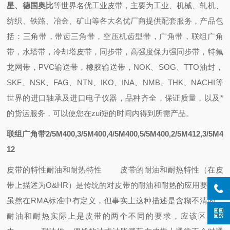
星、德国奥比
等世界名优工业皮带，主要为工业、机械、轧机、
纺织、铁路、冶金、矿山等各大名优厂商提供配套
服务，
产品包
括：
三角带，带齿三角带，空压机齿型带，广角带，联组广角
带，水塔带，冷却塔皮带，同步带，高强度保力强同步带，特氟
龙网带，PVC输送带，橡胶输送带
，
NOK、SOG、TTO油封
，
SKF、NSK、FAG、NTN、IKO、INA、NMB、THK、NACHI
等
世界的进口轴承
及进口电子仪器，
品种齐全，保证质量，
以及
*
的
货运
服务，可以使您在zui短的时间内得到所需产品
。
联组广角带2/5M400,3/5M400,4/5M400,5/5M400,2/5M412,3/5M4
12
皮带的特性
耐油和耐热特性
皮带的耐油和耐热特性（在皮
带上描述为O&HR）是传统的对皮带的耐油和耐热的应用要求，
虽然在RMA标准中有定义，但事实上这种描述是含糊不清的，
耐油和耐热实际上是皮带的两个不同的要求，应该区分开