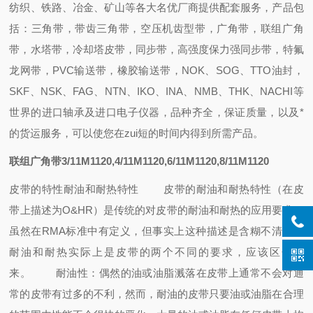
纺织、铁路、冶金、矿山等各大名优厂商提供配套
服务，
产品包
括：
三角带，带齿三角带，空压机齿型带，广角带，联组广角
带，水塔带，冷却塔皮带，同步带，高强度保力强同步带，特氟
龙网带，PVC输送带，橡胶输送带
，
NOK、SOG、TTO油封
，
SKF、NSK、FAG、NTN、IKO、INA、NMB、THK、NACHI
等
世界的进口轴承
及进口电子仪器，
品种齐全，保证质量，
以及
*
的
货运
服务，可以使您在zui短的时间内得到所需产品
。
联组广角带3/11M1120,4/11M1120,6/11M1120,8/11M1120
皮带的特性
耐油和耐热特性
皮带的耐油和耐热特性（在皮
带上描述为O&HR）是传统的对皮带的耐油和耐热的应用要求，
虽然在RMA标准中有定义，但事实上这种描述是含糊不清的，
耐油和耐热实际上是皮带的两个不同的要求，应该区分开
来。
耐油性：偶然的油或油脂溅落在皮带上通常不会对通
常的皮带有过多的不利，然而，耐油的皮带只要油或油脂在合理