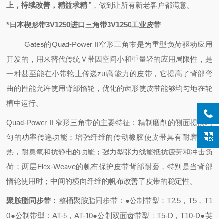
上，持续改善，精益求精
”，做到
让所有新老客户都满意。
*日本楔形带3V1250进口三角带3V1250工业皮带
Gates的Quad-Power II窄形三角带是为重型负荷驱动应用
开发的，用来替代传统Ｖ带因空间小和重量轻的应用局限性，是
一种甚至能在小带轮上传递zui高能力的皮带，它提高了背部弯
曲的性能允许使用背部惰轮，优化的齿形使皮带能够均匀地在轮
槽中运行。
Quad-Power II 窄形三角带的主要特征：精制磨削的側面提供均
匀的功率传递功能；增强纤维的传动橡胶使皮带具有耐磨，耐
热，耐臭氧和抗静电的功能；强力型
张力线能抵抗疲劳和冲击负
荷；两层Flex-Weave的帆布保护皮带背部耐磨，特别是当背部
惰轮使用时；中间的横向纤维的帆布改善了皮带的稳定性。
聚胺脂同步带：
整桶聚胺脂同步带：
●公制带型：T2.5，T5，T1
0
●公制带型：AT-5，AT-10
●公制双面齿带型：T5-D，T10-D
●英