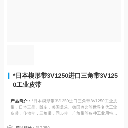
*日本楔形带3V1250进口三角带3V125
0工业皮带
产品简介：
*日本楔形带3V1250进口三角带3V1250工业皮
带，日本三星、阪东，美国盖茨、德国奥比等世界名优工业
皮带，传动带，三角带，同步带，广角带等各种工业用特殊
皮带，特氟龙网带、PVC输送带，特氟龙涂层，NAK、TTO
油封
产品型号：
3V1250