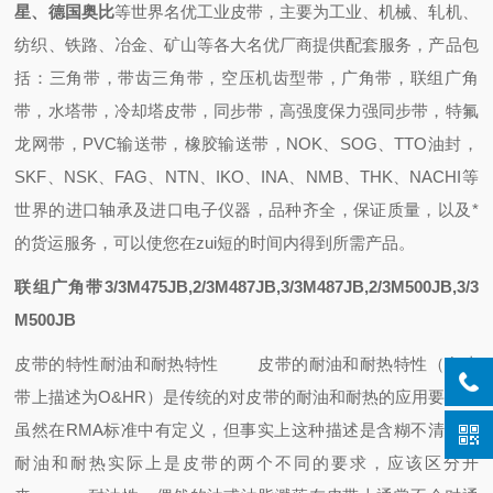
星、德国奥比
等世界名优工业皮带，主要为工业、机械、轧机、
纺织、铁路、冶金、矿山等各大名优厂商提供配套
服务，
产品包
括：
三角带，带齿三角带，空压机齿型带，广角带，联组广角
带，水塔带，冷却塔皮带，同步带，高强度保力强同步带，特氟
龙网带，PVC输送带，橡胶输送带
，
NOK、SOG、TTO油封
，
SKF、NSK、FAG、NTN、IKO、INA、NMB、THK、NACHI
等
世界的进口轴承
及进口电子仪器，
品种齐全，保证质量，
以及
*
的
货运
服务，可以使您在zui短的时间内得到所需产品
。
联组广角带3/3M475JB,2/3M487JB,3/3M487JB,2/3M500JB,3/3
M500JB
皮带的特性
耐油和耐热特性
皮带的耐油和耐热特性（在皮
带上描述为O&HR）是传统的对皮带的耐油和耐热的应用要求，
虽然在RMA标准中有定义，但事实上这种描述是含糊不清的，
耐油和耐热实际上是皮带的两个不同的要求，应该区分开