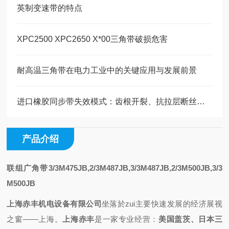
英制变速带的特点
XPC2500 XPC2650 X*00三角带破损危害
耐高温三角带在电力工业中的关键应用与发展前景
进口橡胶同步带失效模式：齿根开裂、抗拉层断丝的原因与预防
产品介绍
联组广角带3/3M475JB,2/3M487JB,3/3M487JB,2/3M500JB,3/3
M500JB
上海赤丰机电设备有限公司
坐落於zui主要快速发展的经济展视
之
窗——上海
。
上海赤丰
是一家专业
经营
：
美国盖茨、日本三