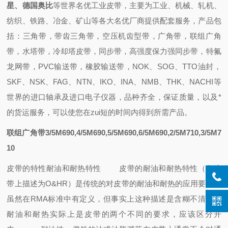
星、德国奥比
等世界名优工业皮带，主要为工业、机械、轧机、
纺织、铁路、冶金、矿山等各大名优厂商提供配套
服务，
产品包
括：
三角带，带齿三角带，空压机齿型带，广角带，联组广角
带，水塔带，冷却塔皮带，同步带，高强度保力强同步带，特氟
龙网带，PVC输送带，橡胶输送带
，
NOK、SOG、TTO油封
，
SKF、NSK、FAG、NTN、IKO、INA、NMB、THK、NACHI
等
世界的进口轴承
及进口电子仪器，
品种齐全，保证质量，
以及
*
的
货运
服务，可以使您在zui短的时间内得到所需产品
。
联组广角带3/5M690,4/5M690,5/5M690,6/5M690,2/5M710,3/5M7
10
皮带的特性
耐油和耐热特性
皮带的耐油和耐热特性（在皮
带上描述为O&HR）是传统的对皮带的耐油和耐热的应用要求，
虽然在RMA标准中有定义，但事实上这种描述是含糊不清的，
耐油和耐热实际上是皮带的两个不同的要求，应该区分开