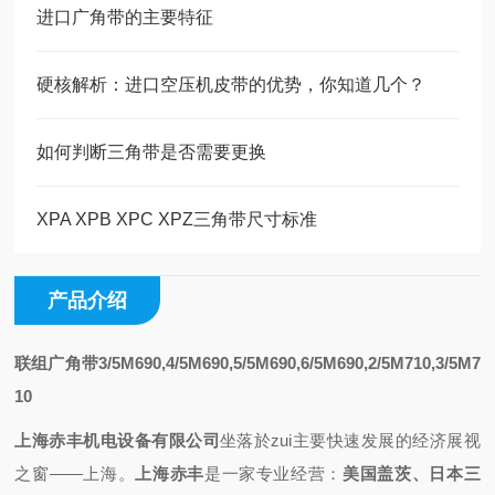
进口广角带的主要特征
硬核解析：进口空压机皮带的优势，你知道几个？
如何判断三角带是否需要更换
XPA XPB XPC XPZ三角带尺寸标准
产品介绍
联组广角带3/5M690,4/5M690,5/5M690,6/5M690,2/5M710,3/5M7
10
上海赤丰机电设备有限公司
坐落於zui主要快速发展的经济展视
之
窗——上海
。
上海赤丰
是一家专业
经营
：
美国盖茨、日本三