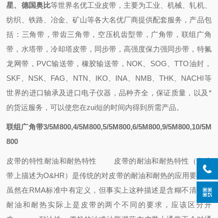
星、德国奥比
等世界名优工业皮带，主要为工业、机械、轧机、
纺织、铁路、冶金、矿山等各大名优厂商提供配套
服务，
产品包
括：
三角带，带齿三角带，空压机齿型带，广角带，联组广角
带，水塔带，冷却塔皮带，同步带，高强度保力强同步带，特氟
龙网带，PVC输送带，橡胶输送带
，
NOK、SOG、TTO油封
，
SKF、NSK、FAG、NTN、IKO、INA、NMB、THK、NACHI
等
世界的进口轴承
及进口电子仪器，
品种齐全，保证质量，
以及
*
的
货运
服务，可以使您在zui短的时间内得到所需产品
。
联组广角带3/5M800,4/5M800,5/5M800,6/5M800,9/5M800,10/5M
800
皮带的特性
耐油和耐热特性
皮带的耐油和耐热特性（在皮
带上描述为O&HR）是传统的对皮带的耐油和耐热的应用要求，
虽然在RMA标准中有定义，但事实上这种描述是含糊不清的，
耐油和耐热实际上是皮带的两个不同的要求，应该区分开