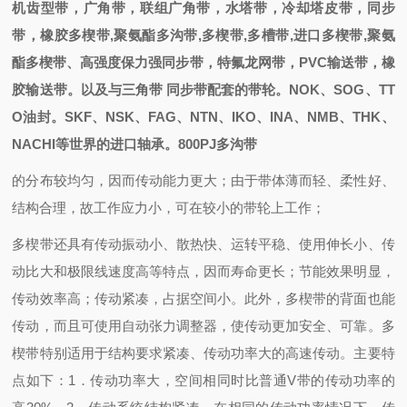
机齿型带，广角带，联组广角带，水塔带，冷却塔皮带，同步
带，
橡胶多楔带,聚氨酯多沟带,多楔带,多槽带,进口多楔带,聚氨
酯多楔带、
高强度保力强同步带，特氟龙网带，PVC输送带，橡
胶输送带。以及与三角带 同步带配套的带轮。NOK、SOG、TT
O油封。SKF、NSK、FAG、NTN、IKO、INA、NMB、THK、
NACHI
等世界的进口轴承。
800PJ多沟带
的分布较均匀，因而传动能力更大；由于带体薄而轻、柔性好、
结构合理，故工作应力小，可在较小的带轮上工作；
多楔带还具有传动振动小、散热快、运转平稳、使用伸长小、传
动比大和极限线速度高等特点，因而寿命更长；节能效果明显，
传动效率高；传动紧凑，占据空间小。此外，多楔带的背面也能
传动，而且可使用自动张力调整器，使传动更加安全、可靠。多
楔带特别适用于结构要求紧凑、传动功率大的高速传动。主要特
点如下：1．传动功率大，空间相同时比普通V带的传动功率的