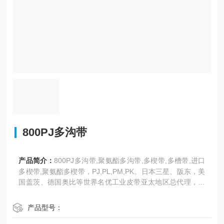
800PJ多沟带
产品简介：
800PJ多沟带,聚氨酯多沟带,多楔带,多槽带,进口
多楔带,聚氨酯多楔带，PJ,PL,PM,PK。日本三星、阪东，美
国盖茨、德国奥比等世界名优工业皮带亚太地区总代理，多
沟带，高强度保力强同步带。
产品型号：